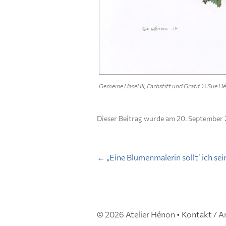
Gemeine Hasel III, Farbstift und Grafit © Sue H
Dieser Beitrag wurde am
20. September 
Beitragsnavigation
←
„Eine Blumenmalerin sollt’ ich se
© 2026
Atelier Hénon
•
Kontakt / A