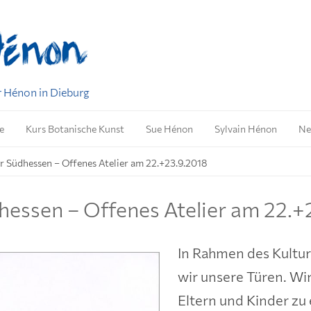
r Hénon in Dieburg
Zum
Inhalt
e
Kurs Botanische Kunst
Sue Hénon
Sylvain Hénon
Ne
springen
 Südhessen – Offenes Atelier am 22.+23.9.2018
essen – Offenes Atelier am 22.+
In Rahmen des Kult
wir unsere Türen. Wir
Eltern und Kinder zu